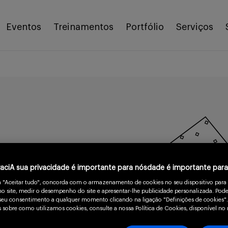
Eventos
Treinamentos
Portfólio
Serviços
)
vaciA sua privacidade é importante para nósdade é importante par
m "Aceitar tudo", concorda com o armazenamento de cookies no seu dispositivo para
o site, medir o desempenho do site e apresentar-lhe publicidade personalizada. Pode
de câncer que tem
o seu consentimento a qualquer momento clicando na ligação "Definições de cookies".
 sobre como utilizamos cookies, consulte a nossa Política de Cookies, disponível no 
rizado pelo aumento