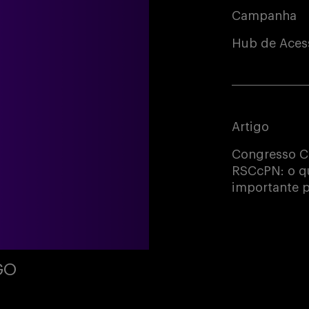
Campanha
Hub de Acess
Artigo
Congresso C
RSCcPN: o qu
importante p
GO