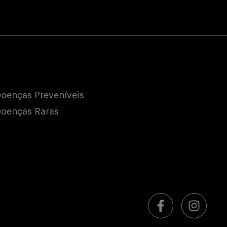
oenças Preveníveis
oenças Raras