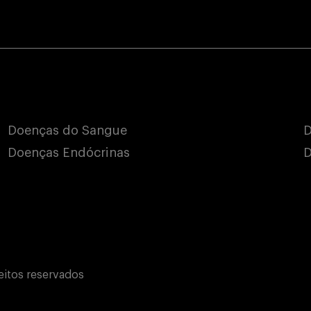
Doenças do Sangue
D
Doenças Endócrinas
D
eitos reservados