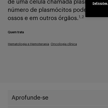
de uma célula chamada plasmócito.
Definições
número de plasmócitos pode causar
ossos e em outros órgãos.
1,2
Quem trata
Hematologia e Hemoterapia
Oncologia clínica
Aprofunde-se