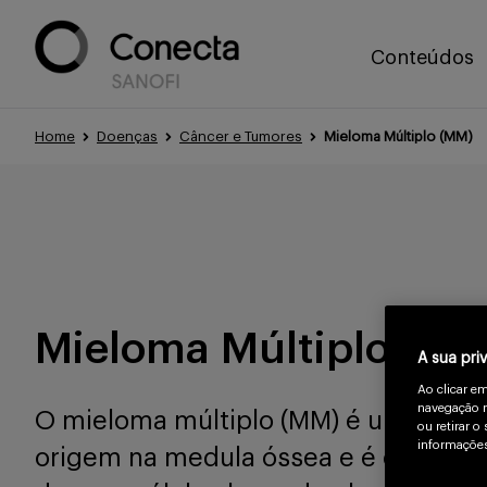
Conteúdos
Home
Doenças
Câncer e Tumores
Mieloma Múltiplo (MM)
Mieloma Múltiplo (MM
A sua pri
Ao clicar e
navegação n
O mieloma múltiplo (MM) é um tipo 
ou retirar 
informações
origem na medula óssea e é caracte