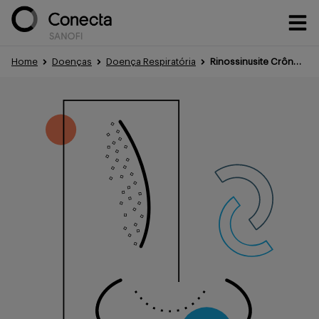
Home
Doenças
Doença Respiratória
Rinossinusite Crônica com Pólipos Nasais (RSCcPN)
Conteúdos
Eventos
Treinamentos
Portfólio