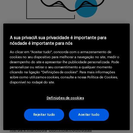
Serviços
Rinossinusite Crônica com
Pólipos Nasais (RSCcPN)
Sobre
A sua privaciA sua privacidade é importante para
nósdade é importante para nós
Ao clicar em "Aceitar tudo", concorda com o armazenamento de
A Rinossinusite Crônica com Polipose Nasal
cookies no seu dispositivo para melhorar a navegação no site, medir o
(RSCcPN), também conhecida como polipose
desempenho do site e apresentar-lhe publicidade personalizada. Pode
personalizar ou retirar o seu consentimento a qualquer momento
nasal, é uma doença benigna crônica, que surge
clicando na ligação "Definições de cookies". Para mais informações
sobre como utilizamos cookies, consulte a nossa Política de Cookies,
na mucosa da cavidade nasal e nos seios
Entrar
disponível no rodapé do site.
paranasais, provocando o desenvolvimento de
Definições de cookies
pólipos nasais através de um processo
inflamatório.
1,2
Cadastrar
Rejeitar tudo
Aceitar tudo
Quem trata
Alergia e Imunologia
Otorrinolaringologistas