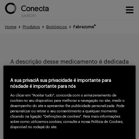
®
Home
Produtos
Biológicos
Fabrazyme
Conteúdos
A descrição desse medicamento é dedicada
Eventos
exclusivamente a profissionais de saúde.
A sua privaciA sua privacidade é importante para
Evite a automedicação, procure um médico.
nósdade é importante para nós
Treinamentos
Ao clicar em "Aceitar tudo", concorda com o armazenamento de
cookies no seu dispositivo para melhorar a navegação no site, medir o
Para continuar
desempenho do site e apresentar-lhe publicidade personalizada. Pode
personalizar ou retirar o seu consentimento a qualquer momento
lendo confirme
clicando na ligação "Definições de cookies". Para mais informações
Portfólio
sobre como utilizamos cookies, consulte a nossa Política de Cookies,
que você é um
disponível no rodapé do site.
profissional da