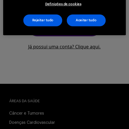
saúde.
Definições de cookies
Serviços
Rejeitar tudo
Aceitar tudo
CLIQUE AQUI PARA SE
CADASTRAR
Sobre
Já possui uma conta? Clique aqui.
Entrar
ÁREAS DA SAÚDE
Cadastrar
Câncer e Tumores
Doenças Cardiovascular