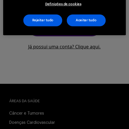
saúde.
Definições de cookies
Serviços
Rejeitar tudo
Aceitar tudo
CLIQUE AQUI PARA SE
CADASTRAR
Sobre
Já possui uma conta? Clique aqui.
Entrar
ÁREAS DA SAÚDE
Cadastrar
Câncer e Tumores
Doenças Cardiovascular