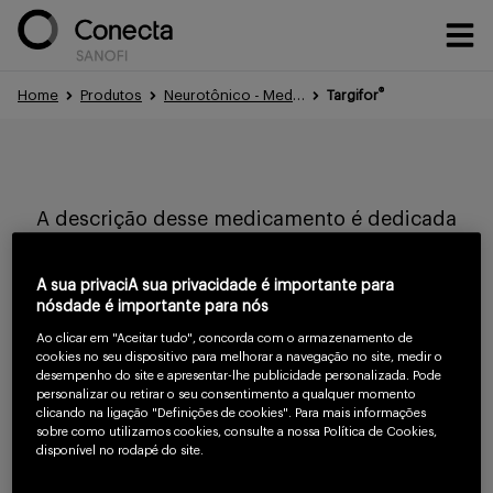
®
Home
Produtos
Neurotônico - Medicamentos - Sanofi Conecta
Targifor
Conteúdos
A descrição desse medicamento é dedicada
Eventos
exclusivamente a profissionais de saúde.
A sua privaciA sua privacidade é importante para
Evite a automedicação, procure um médico.
nósdade é importante para nós
Treinamentos
Ao clicar em "Aceitar tudo", concorda com o armazenamento de
cookies no seu dispositivo para melhorar a navegação no site, medir o
Para continuar
desempenho do site e apresentar-lhe publicidade personalizada. Pode
personalizar ou retirar o seu consentimento a qualquer momento
lendo confirme
clicando na ligação "Definições de cookies". Para mais informações
Portfólio
sobre como utilizamos cookies, consulte a nossa Política de Cookies,
que você é um
disponível no rodapé do site.
profissional da