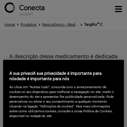
®
Home
Produtos
Neurotônico - Medicamentos - Sanofi Conecta
Targifor
C
Conteúdos
A descrição desse medicamento é dedicada
Eventos
exclusivamente a profissionais de saúde.
A sua privaciA sua privacidade é importante para
Evite a automedicação, procure um médico.
nósdade é importante para nós
Treinamentos
Ao clicar em "Aceitar tudo", concorda com o armazenamento de
cookies no seu dispositivo para melhorar a navegação no site, medir o
Para continuar
desempenho do site e apresentar-lhe publicidade personalizada. Pode
personalizar ou retirar o seu consentimento a qualquer momento
lendo confirme
clicando na ligação "Definições de cookies". Para mais informações
Portfólio
sobre como utilizamos cookies, consulte a nossa Política de Cookies,
que você é um
disponível no rodapé do site.
profissional da