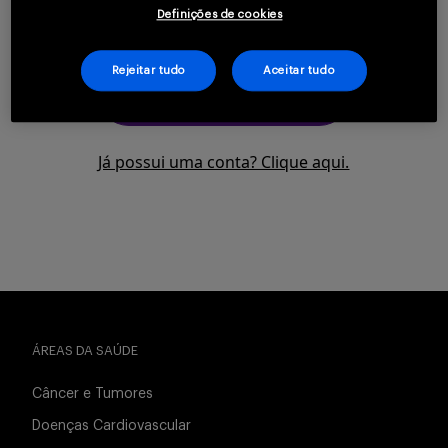
saúde.
Definições de cookies
Serviços
Rejeitar tudo
Aceitar tudo
CLIQUE AQUI PARA SE
CADASTRAR
Sobre
Já possui uma conta? Clique aqui.
Entrar
ÁREAS DA SAÚDE
Cadastrar
Câncer e Tumores
Doenças Cardiovascular