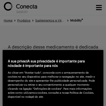
®
Home
Produtos
Suplementos e Vitaminas
Mobility
Conteúdos
A descrição desse medicamento é dedicada
Eventos
exclusivamente a profissionais de saúde.
A sua privaciA sua privacidade é importante para
Evite a automedicação, procure um médico.
nósdade é importante para nós
Treinamentos
Ao clicar em "Aceitar tudo", concorda com o armazenamento de
cookies no seu dispositivo para melhorar a navegação no site, medir o
Para continuar
desempenho do site e apresentar-lhe publicidade personalizada. Pode
personalizar ou retirar o seu consentimento a qualquer momento
lendo confirme
clicando na ligação "Definições de cookies". Para mais informações
Portfólio
sobre como utilizamos cookies, consulte a nossa Política de Cookies,
que você é um
disponível no rodapé do site.
profissional da