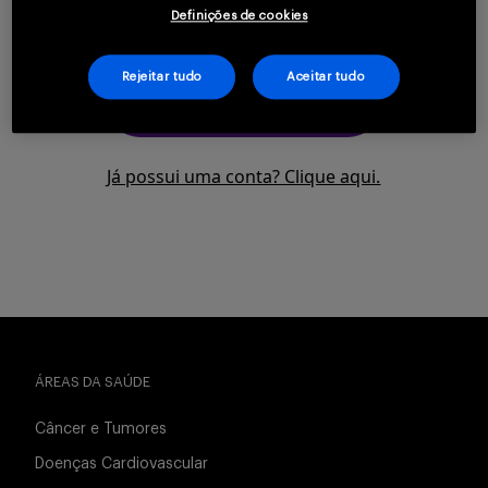
saúde.
Definições de cookies
Serviços
Rejeitar tudo
Aceitar tudo
CLIQUE AQUI PARA SE
CADASTRAR
Sobre
Já possui uma conta? Clique aqui.
Entrar
ÁREAS DA SAÚDE
Cadastrar
Câncer e Tumores
Doenças Cardiovascular