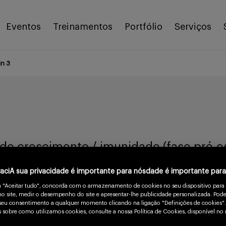
Eventos
Treinamentos
Portfólio
Serviços
in 3
de crescimento / imunidade (fase pré-esc
vaciA sua privacidade é importante para nósdade é importante par
Substância
m "Aceitar tudo", concorda com o armazenamento de cookies no seu dispositivo para
Vitamina C
Vitamina D
o site, medir o desempenho do site e apresentar-lhe publicidade personalizada. Pode
o seu consentimento a qualquer momento clicando na ligação "Definições de cookies".
Minerais (ferro e zinco)
 sobre como utilizamos cookies, consulte a nossa Política de Cookies, disponível no 