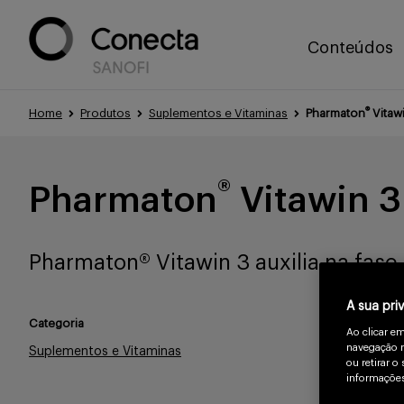
Conteúdos
®
Home
Produtos
Suplementos e Vitaminas
Pharmaton
Vitaw
®
Pharmaton
Vitawin 3
Pharmaton® Vitawin 3 auxilia na fase 
A sua pri
Categoria
Ao clicar e
navegação n
Suplementos e Vitaminas
ou retirar 
informações