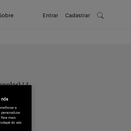
Sobre
Entrar
Cadastrar
olar) ¹,²
a nós
 melhorar a
 personalizar
 Para mais
rodapé do site.