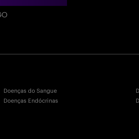
GO
Doenças do Sangue
D
Doenças Endócrinas
D