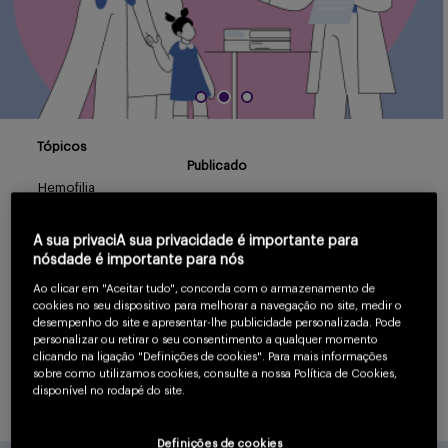
Serviços
Sobre
Tópicos
Publicado
Hemofilia
Out/2024
Sangue
A sua privaciA sua privacidade é importante para
nósdade é importante para nós
Entrar
Veja inovações científicas na hemofilia, uma condição
Ao clicar em "Aceitar tudo", concorda com o armazenamento de
cookies no seu dispositivo para melhorar a navegação no site, medir o
genética que afeta a coagulação do sangue, causando
desempenho do site e apresentar-lhe publicidade personalizada. Pode
personalizar ou retirar o seu consentimento a qualquer momento
sangramentos prolongados e recorrentes. Esta página
clicando na ligação "Definições de cookies". Para mais informações
Cadastrar
sobre como utilizamos cookies, consulte a nossa Política de Cookies,
oferece uma visão geral sobre esse distúrbio de
disponível no rodapé do site.
coagulação.
Definições de cookies