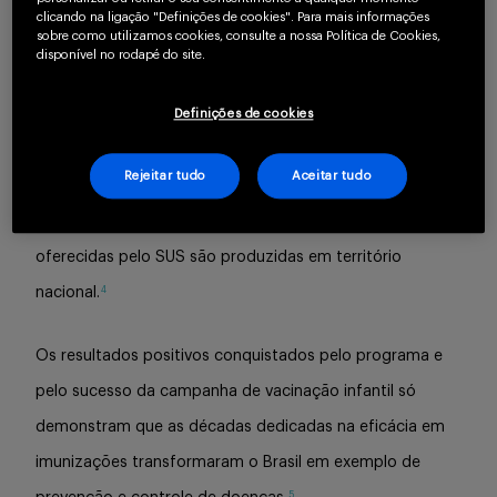
clicando na ligação "Definições de cookies". Para mais informações
sobre como utilizamos cookies, consulte a nossa Política de Cookies,
Os números também são um destaque: o Brasil se
disponível no rodapé do site.
consagra por oferecer mais de 300 milhões de doses
Definições de cookies
3
por ano à população.
Rejeitar tudo
Aceitar tudo
O país também é referência mundial quando o assunto é
produção de vacinas: mais de 90% das vacinas
oferecidas pelo SUS são produzidas em território
4
nacional.
Os resultados positivos conquistados pelo programa e
pelo sucesso da campanha de vacinação infantil só
demonstram que as décadas dedicadas na eficácia em
imunizações transformaram o Brasil em exemplo de
5