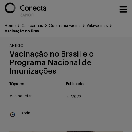
Home
Campanhas
Quem ama vacina
Wikivacinas
Vacinação no Brasil e o Pr...
Conteúdos
ARTIGO
Vacinação no Brasil e o
Eventos
Programa Nacional de
Imunizações
Tópicos
Publicado
Treinamentos
Vacina
Infantil
Jul/2022
Portfólio
3 min