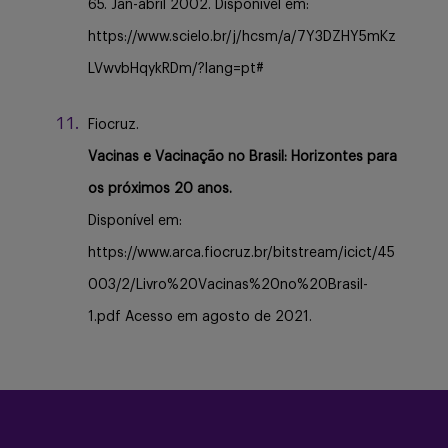
65. Jan-abril 2002. Disponível em:
https://www.scielo.br/j/hcsm/a/7Y3DZHY5mKz
LVwvbHqykRDm/?lang=pt#
Fiocruz.
Vacinas e Vacinação no Brasil: Horizontes para
os próximos 20 anos.
Disponível em:
https://www.arca.fiocruz.br/bitstream/icict/45
003/2/Livro%20Vacinas%20no%20Brasil-
1.pdf Acesso em agosto de 2021.