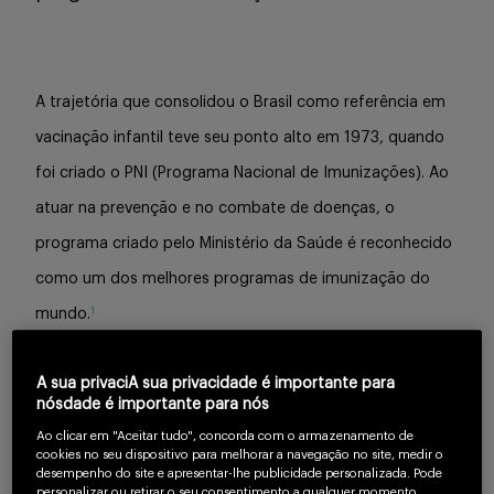
Buscar
A trajetória que consolidou o Brasil como referência em
vacinação infantil teve seu ponto alto em 1973, quando
foi criado o PNI (Programa Nacional de Imunizações). Ao
atuar na prevenção e no combate de doenças, o
programa criado pelo Ministério da Saúde é reconhecido
como um dos melhores programas de imunização do
1
mundo.
Inclusão é uma palavra que caracteriza o programa. O
A sua privaciA sua privacidade é importante para
nósdade é importante para nós
PNI disponibiliza, de forma gratuita, todas as vacinas
Ao clicar em "Aceitar tudo", concorda com o armazenamento de
recomendadas pela
Organização Mundial da Saúde
cookies no seu dispositivo para melhorar a navegação no site, medir o
desempenho do site e apresentar-lhe publicidade personalizada. Pode
2
(OMS)
, até mesmo em locais de difícil acesso.
personalizar ou retirar o seu consentimento a qualquer momento