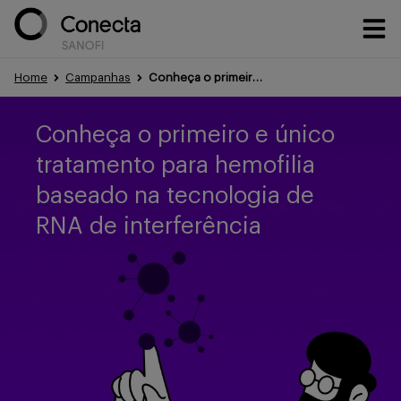
Home
Campanhas
Conheça o primeiro e único tratamento para todos os tipos de hemofilia
Conteúdos
Conheça o primeiro e único
tratamento para hemofilia
Eventos
baseado na tecnologia de
RNA de interferência
Treinamentos
Portfólio