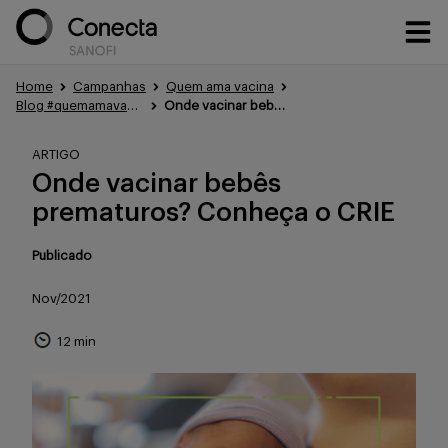
Home
Campanhas
Quem ama vacina
Blog #quemamavacina
Onde vacinar bebês prematuros? Conheça o CRIE
Conteúdos
ARTIGO
Onde vacinar bebês
Eventos
prematuros? Conheça o CRIE
Publicado
Treinamentos
Nov/2021
12 min
Portfólio