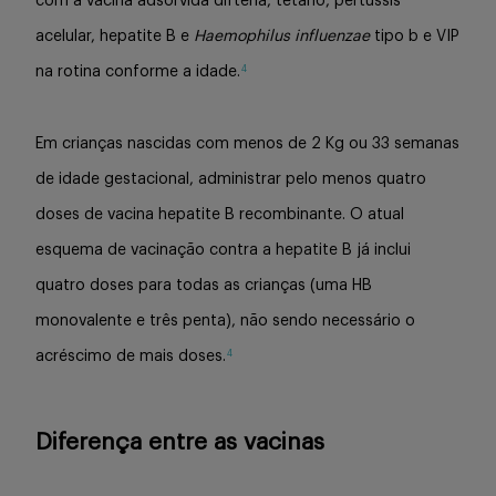
com a vacina adsorvida difteria, tétano, pertussis
acelular, hepatite B e
Haemophilus influenzae
tipo b e VIP
4
na rotina conforme a idade.
Em crianças nascidas com menos de 2 Kg ou 33 semanas
de idade gestacional, administrar pelo menos quatro
doses de vacina hepatite B recombinante. O atual
esquema de vacinação contra a hepatite B já inclui
quatro doses para todas as crianças (uma HB
monovalente e três penta), não sendo necessário o
4
acréscimo de mais doses.
Diferença entre as vacinas