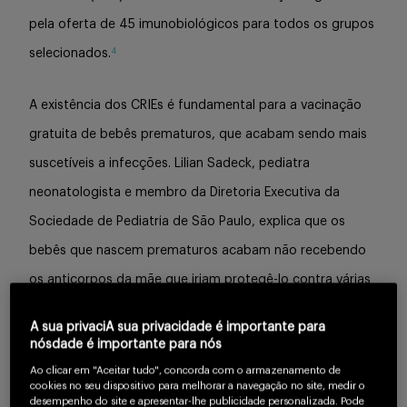
pela oferta de 45 imunobiológicos para todos os grupos
4
selecionados.
A existência dos CRIEs é fundamental para a vacinação
gratuita de bebês prematuros, que acabam sendo mais
suscetíveis a infecções. Lilian Sadeck, pediatra
neonatologista e membro da Diretoria Executiva da
Sociedade de Pediatria de São Paulo, explica que os
bebês que nascem prematuros acabam não recebendo
os anticorpos da mãe que iriam protegê-lo contra várias
infecções. “Esses anticorpos passam da mãe para o feto
A sua privaciA sua privacidade é importante para
a partir da 30ª ou 32ª semana e vão aumentando
nósdade é importante para nós
progressivamente. Então, aqueles que nascem antes das
Ao clicar em "Aceitar tudo", concorda com o armazenamento de
cookies no seu dispositivo para melhorar a navegação no site, medir o
34 semanas já nascem com quantidade menor de
desempenho do site e apresentar-lhe publicidade personalizada. Pode