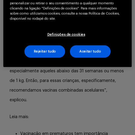
personalizar ou retirar o seu consentimento a qualquer momento
anticorpos protetores”.
clicando na ligação "Definições de cookies". Para mais informações
sobre como utilizamos cookies, consulte a nossa Política de Cookies,
disponível no rodapé do site.
A especialista explica que existe uma diferença
tecnológica em vacina para bebê prematuro. “As vacinas
Definições de cookies
dadas em unidades básicas de saúde para bebês de
termo são vacinas combinadas de células inteiras. Essas
Rejeitar tudo
Aceitar tudo
podem, por exemplo, causar reação no bebê prematuro,
especialmente aqueles abaixo das 31 semanas ou menos
de 1 kg. Então, para essas crianças, especificamente,
recomendamos vacinas combinadas acelulares”,
explicou.
Leia mais:
Vacinação em prematuros tem importância