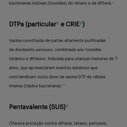
5
bacterianas inativas (toxoides) do tétano e da difteria.
DTPa (particular
e CRIE
)
8
9
Vacina constituída de partes altamente purificadas
da
Bordetella pertussis
, combinada aos toxoides
tetânico e diftérico. Indicada para crianças menores de 7
anos, que apresentaram eventos adversos que
contraindicam outra dose da vacina DTP de células
7,13
inteiras (tríplice bacteriana).
Pentavalente (SUS)
4
Oferece proteção contra difteria, tétano, pertussis,