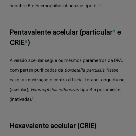
10
hepatite B e Haemophilus influenzae tipo b.
Pentavalente acelular (particular
e
8
CRIE
)
9
A versão acelular segue os mesmos parâmetros da DPA,
com partes purificadas da
Bordetella pertussis
. Nesse
caso, a imunização é contra difteria, tétano, coqueluche
(acelular),
Haemophilus influenzae
tipo B e poliomielite
11
(inativada).
Hexavalente acelular (CRIE)